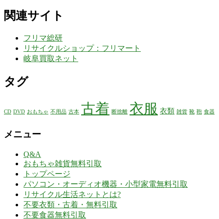
関連サイト
フリマ総研
リサイクルショップ：フリマート
岐阜買取ネット
タグ
古着
衣服
衣類
CD
DVD
おもちゃ
不用品
古本
断捨離
雑貨
靴
鞄
食器
メニュー
Q&A
おもちゃ雑貨無料引取
トップページ
パソコン・オーディオ機器・小型家電無料引取
リサイクル生活ネットとは?
不要衣類・古着・無料引取
不要食器無料引取