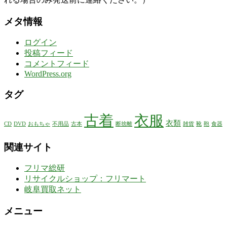
メタ情報
ログイン
投稿フィード
コメントフィード
WordPress.org
タグ
古着
衣服
衣類
CD
DVD
おもちゃ
不用品
古本
断捨離
雑貨
靴
鞄
食器
関連サイト
フリマ総研
リサイクルショップ：フリマート
岐阜買取ネット
メニュー