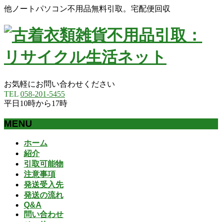
他ノートパソコン不用品無料引取。宅配便回収
お気軽にお問い合わせください
TEL
058-201-5455
平日10時から17時
MENU
メ
ホーム
ニ
紹介
ュ
引取可能物
ー
注意事項
を
発送受入先
飛
発送の流れ
ば
Q&A
問い合わせ
す