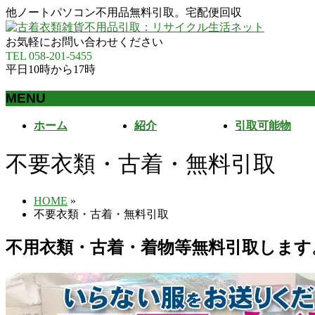
他ノートパソコン不用品無料引取。宅配便回収
お気軽にお問い合わせください
TEL 058-201-5455
平日10時から17時
MENU
メ
ホーム
紹介
引取可能物
ニ
ュ
不要衣類・古着・無料引取
ー
を
飛
HOME
»
ば
不要衣類・古着・無料引取
す
不用衣類・古着・着物等無料引取します