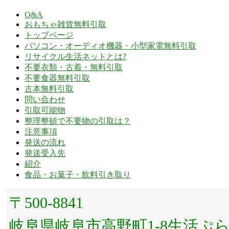
Q&A
おもちゃ雑貨無料引取
トップページ
パソコン・オーディオ機器・小型家電無料引取
リサイクル生活ネットとは?
不要衣類・古着・無料引取
不要食器無料引取
古本無料引取
問い合わせ
引取可能物
整理整頓で不要物の引取は？
注意事項
発送の流れ
発送受入先
紹介
食品・お菓子・飲料引き取り
〒500-8841
岐阜県岐阜市高野町1-8生活ぷ