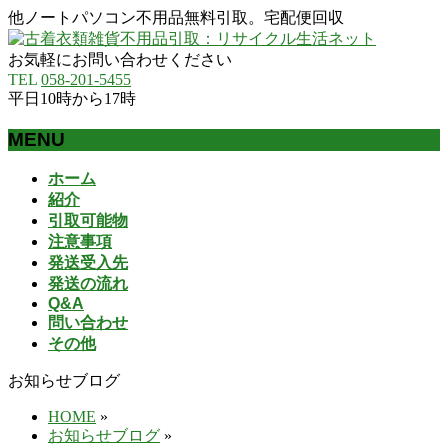
他ノートパソコン不用品無料引取。宅配便回収
お気軽にお問い合わせください
TEL
058-201-5455
平日10時から17時
MENU
メ
ホーム
ニ
紹介
ュ
引取可能物
ー
注意事項
を
発送受入先
飛
発送の流れ
ば
Q&A
問い合わせ
す
その他
お知らせブログ
HOME
»
お知らせブログ
»