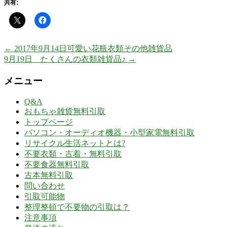
共有:
←
2017年9月14日可愛い花瓶衣類その他雑貨品
9月19日 たくさんの衣類雑貨品♪
→
メニュー
Q&A
おもちゃ雑貨無料引取
トップページ
パソコン・オーディオ機器・小型家電無料引取
リサイクル生活ネットとは?
不要衣類・古着・無料引取
不要食器無料引取
古本無料引取
問い合わせ
引取可能物
整理整頓で不要物の引取は？
注意事項