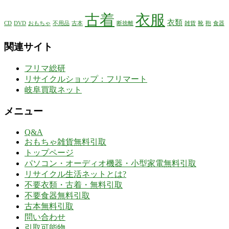
古着
衣服
衣類
CD
DVD
おもちゃ
不用品
古本
断捨離
雑貨
靴
鞄
食器
関連サイト
フリマ総研
リサイクルショップ：フリマート
岐阜買取ネット
メニュー
Q&A
おもちゃ雑貨無料引取
トップページ
パソコン・オーディオ機器・小型家電無料引取
リサイクル生活ネットとは?
不要衣類・古着・無料引取
不要食器無料引取
古本無料引取
問い合わせ
引取可能物