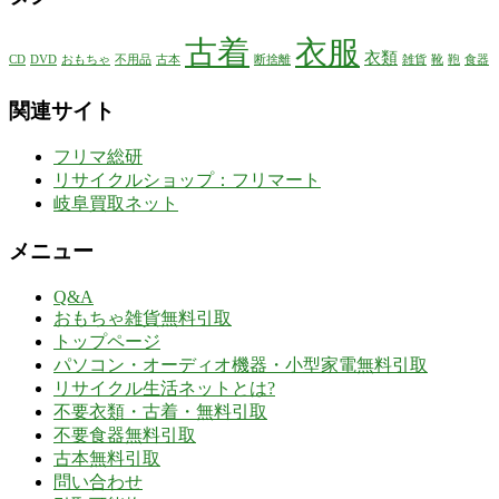
古着
衣服
衣類
CD
DVD
おもちゃ
不用品
古本
断捨離
雑貨
靴
鞄
食器
関連サイト
フリマ総研
リサイクルショップ：フリマート
岐阜買取ネット
メニュー
Q&A
おもちゃ雑貨無料引取
トップページ
パソコン・オーディオ機器・小型家電無料引取
リサイクル生活ネットとは?
不要衣類・古着・無料引取
不要食器無料引取
古本無料引取
問い合わせ