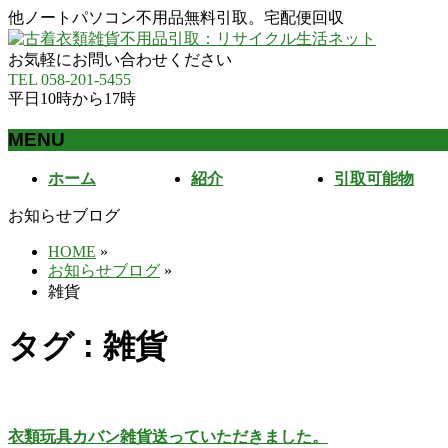
他ノートパソコン不用品無料引取。宅配便回収
お気軽にお問い合わせください
TEL 058-201-5455
平日10時から17時
MENU
メ
ホーム
紹介
引取可能物
ニ
お知らせブログ
ュ
ー
HOME
»
を
お知らせブログ
»
飛
雑貨
ば
す
タグ : 雑貨
衣類玩具カバン雑貨送っていただきました。