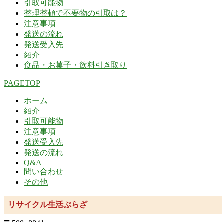
引取可能物
整理整頓で不要物の引取は？
注意事項
発送の流れ
発送受入先
紹介
食品・お菓子・飲料引き取り
PAGETOP
ホーム
紹介
引取可能物
注意事項
発送受入先
発送の流れ
Q&A
問い合わせ
その他
リサイクル生活ぷらざ