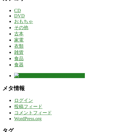
CD
DVD
おもちゃ
その他
古本
家電
衣類
雑貨
食品
食器
メタ情報
ログイン
投稿フィード
コメントフィード
WordPress.org
タグ