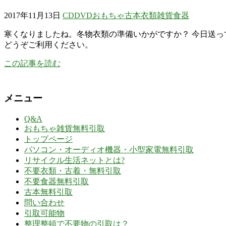
2017年11月13日
CD
DVD
おもちゃ
古本
衣類
雑貨
食器
寒くなりましたね。冬物衣類の準備いかがですか？ 今日送っ
どうぞご利用ください。
この記事を読む
メニュー
Q&A
おもちゃ雑貨無料引取
トップページ
パソコン・オーディオ機器・小型家電無料引取
リサイクル生活ネットとは?
不要衣類・古着・無料引取
不要食器無料引取
古本無料引取
問い合わせ
引取可能物
整理整頓で不要物の引取は？