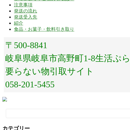
注意事項
発送の流れ
発送受入先
紹介
食品・お菓子・飲料引き取り
〒500-8841
岐阜県岐阜市高野町1-8生活ぷ
要らない物引取サイト
058-201-5455
検
索:
カテゴリー